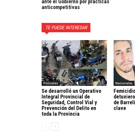
ante el Gobierno por prácticas
anticompetitivas
TE PUEDE INTERESAR
Policiales
Nacionales
Se desarrolló un Operativo
Femicidio
Integral Provincial de
detuviero
Seguridad, Control Vial y
de Barrel
Prevención del Delito en
clave
toda la Provincia