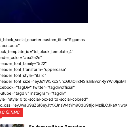
d_block_social_counter custom_title="Sigamos
 contacto"
ock_template_id="td_block_template_4"
eader_color="#ea2e2e"
header_font_family="522"
_header_font_transform="uppercase"
header_font_style="italic"
_header_font_size="eyJsYW5kc2NhcGUiOiIxNSIsInBvcnRyYWl0IjoiM
cebook="tagDiv" twitter="tagdivofficial"
outube="tagdiv" instagram="tagdiv"
yle="style10 td-social-boxed td-social-colored"
dc_css="eyJwaG9uZSI6eyJtYXJnaW4tYm90dG9tIjoiMzIiLCJkaXNwb
LO ÚLTIMO
Se desarrolló un Operativo