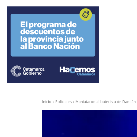
Inicio
Policiales
Maniataron al baterista de Damián