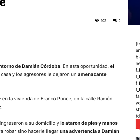
te
102
0
[t
en
bl
h
entorno de Damián Córdoba
. En esta oportunidad,
el
f_
casa y los agresores le dejaron un
amenazante
f
f_
f
fa
 en la vivienda de Franco Ponce, en la calle Ramón
y
z
.
st
t
ingresaron a su domicilio y
lo ataron de pies y manos
ra robar sino hacerle llegar
una advertencia a Damián