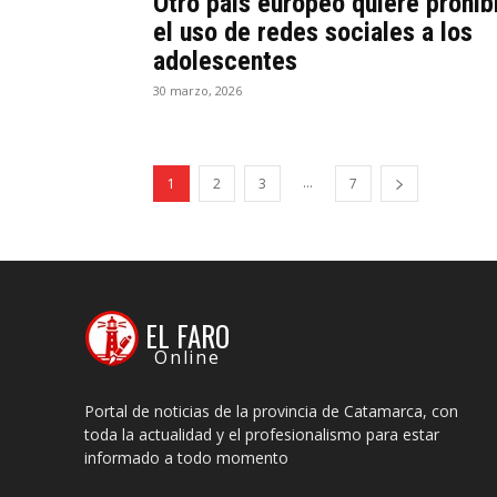
Otro país europeo quiere prohib
el uso de redes sociales a los
adolescentes
30 marzo, 2026
...
1
2
3
7
EL FARO
Online
Portal de noticias de la provincia de Catamarca, con
toda la actualidad y el profesionalismo para estar
informado a todo momento