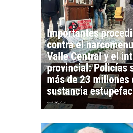
Importantes proced
contra el narcomenu
Valle Central y el int
provincial: Policías
más de 23 millones 
sustancia estupefaci
28 julio, 2026