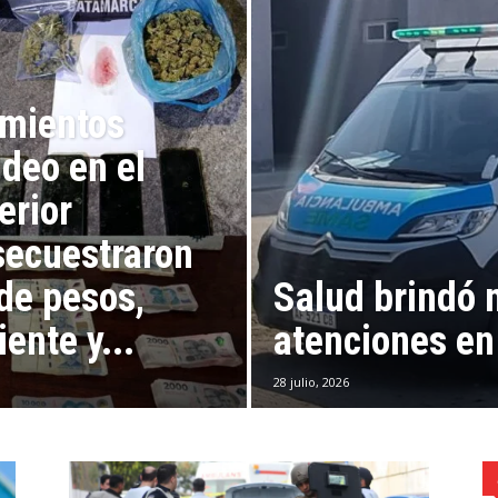
imientos
deo en el
erior
 secuestraron
de pesos,
Salud brindó 
ente y...
atenciones en
28 julio, 2026