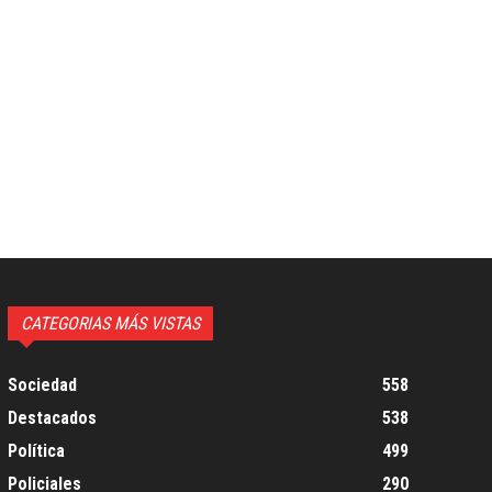
CATEGORIAS MÁS VISTAS
Sociedad
558
Destacados
538
Política
499
Policiales
290