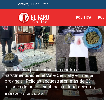
VIERNES, JULIO 31, 2026
EL FARO
POLÍTICA
POLI
OnLine
Importantes procedimientos contra el
narcomenudeo en el Valle Central y el interior
provincial: Policías secuestraron más de 23
millones de pesos, sustancia estupefaciente y...
El Faro Online
-
28 julio, 2026