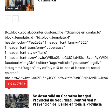
Catamarca
Destacados
[td_block_social_counter custom_title="Sigamos en contacto"
block_template_id="td_block_template_4"
header_color="#ea2e2e" f_header_font_family="522"
f_header_font_transform="uppercase"
f_header_font_style="italic"
f_header_font_size="eyJsYW5kc2NhcGUiOiIxNSIsInBvcnRyYWl0I
facebook="tagDiv" twitter="tagdivofficial" youtube="tagdiv"
instagram="tagdiv" style="style10 td-social-boxed td-social-
colored"
tdc_css="eyJwaG9uZSI6eyJtYXJnaW4tYm90dG9tIjoiMzIiLCJka
LO ÚLTIMO
Se desarrolló un Operativo Integral
Provincial de Seguridad, Control Vial y
Prevención del Delito en toda la Provincia