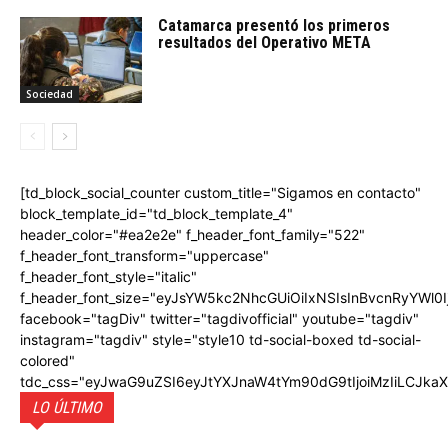
Catamarca presentó los primeros
resultados del Operativo META
Sociedad
[td_block_social_counter custom_title="Sigamos en contacto"
block_template_id="td_block_template_4"
header_color="#ea2e2e" f_header_font_family="522"
f_header_font_transform="uppercase"
f_header_font_style="italic"
f_header_font_size="eyJsYW5kc2NhcGUiOiIxNSIsInBvcnRyYWl0I
facebook="tagDiv" twitter="tagdivofficial" youtube="tagdiv"
instagram="tagdiv" style="style10 td-social-boxed td-social-
colored"
tdc_css="eyJwaG9uZSI6eyJtYXJnaW4tYm90dG9tIjoiMzIiLCJka
LO ÚLTIMO