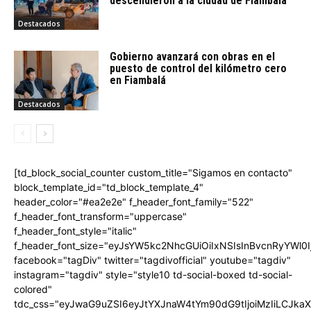
descendieron a la ciudad de Fiambalá
Destacados
Gobierno avanzará con obras en el
puesto de control del kilómetro cero
en Fiambalá
Destacados
[td_block_social_counter custom_title="Sigamos en contacto"
block_template_id="td_block_template_4"
header_color="#ea2e2e" f_header_font_family="522"
f_header_font_transform="uppercase"
f_header_font_style="italic"
f_header_font_size="eyJsYW5kc2NhcGUiOiIxNSIsInBvcnRyYWl0I
facebook="tagDiv" twitter="tagdivofficial" youtube="tagdiv"
instagram="tagdiv" style="style10 td-social-boxed td-social-
colored"
tdc_css="eyJwaG9uZSI6eyJtYXJnaW4tYm90dG9tIjoiMzIiLCJka