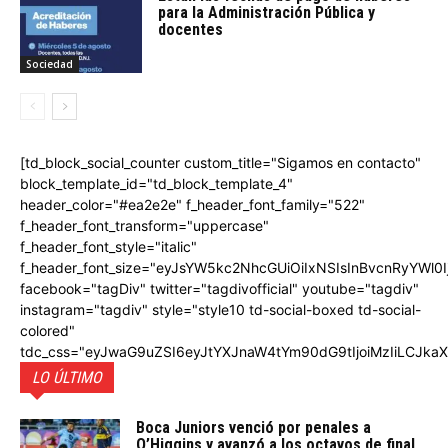
para la Administración Pública y
docentes
Sociedad
[td_block_social_counter custom_title="Sigamos en contacto"
block_template_id="td_block_template_4"
header_color="#ea2e2e" f_header_font_family="522"
f_header_font_transform="uppercase"
f_header_font_style="italic"
f_header_font_size="eyJsYW5kc2NhcGUiOiIxNSIsInBvcnRyYWl0I
facebook="tagDiv" twitter="tagdivofficial" youtube="tagdiv"
instagram="tagdiv" style="style10 td-social-boxed td-social-
colored"
tdc_css="eyJwaG9uZSI6eyJtYXJnaW4tYm90dG9tIjoiMzIiLCJka
LO ÚLTIMO
Boca Juniors venció por penales a
O’Higgins y avanzó a los octavos de final