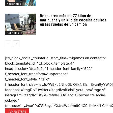
Nacionales
Descubren más de 77 kilos de
marihuana y un kilo de cocaína ocultos
en las ruedas de un camión
Policiales
[td_block_social_counter custom_title="Sigamos en contacto"
block_template_id="td_block_template_4"
header_color="#ea2e2e" f_header_font_family="522"
f_header_font_transform="uppercase"
f_header_font_style="italic"
f_header_font_size="eyJsYW5kc2NhcGUiOiIxNSIsInBvcnRyYWl0I
facebook="tagDiv" twitter="tagdivofficial" youtube="tagdiv"
instagram="tagdiv" style="style10 td-social-boxed td-social-
colored"
tdc_css="eyJwaG9uZSI6eyJtYXJnaW4tYm90dG9tIjoiMzIiLCJka
LO ÚLTIMO