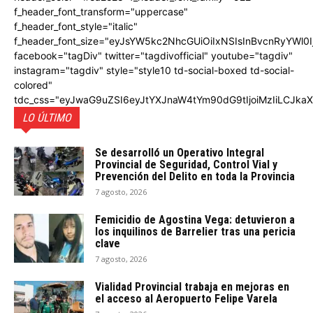
f_header_font_transform="uppercase"
f_header_font_style="italic"
f_header_font_size="eyJsYW5kc2NhcGUiOiIxNSIsInBvcnRyYWl0I
facebook="tagDiv" twitter="tagdivofficial" youtube="tagdiv"
instagram="tagdiv" style="style10 td-social-boxed td-social-
colored"
tdc_css="eyJwaG9uZSI6eyJtYXJnaW4tYm90dG9tIjoiMzIiLCJka
LO ÚLTIMO
Se desarrolló un Operativo Integral
Provincial de Seguridad, Control Vial y
Prevención del Delito en toda la Provincia
7 agosto, 2026
Femicidio de Agostina Vega: detuvieron a
los inquilinos de Barrelier tras una pericia
clave
7 agosto, 2026
Vialidad Provincial trabaja en mejoras en
el acceso al Aeropuerto Felipe Varela