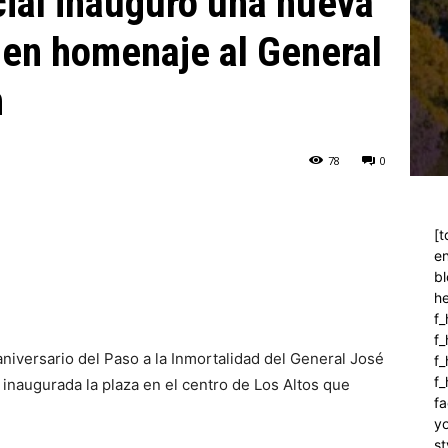
cial inauguró una nueva
r en homenaje al General
n
78
0
[t
en
bl
h
f_
f
niversario del Paso a la Inmortalidad del General José
f_
f
 inaugurada la plaza en el centro de Los Altos que
fa
y
st