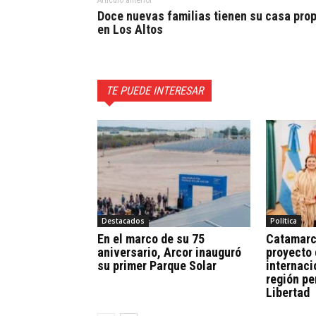
Doce nuevas familias tienen su casa prop
en Los Altos
TE PUEDE INTERESAR
Destacados
Política
En el marco de su 75
Catamarc
aniversario, Arcor inauguró
proyecto
su primer Parque Solar
internaci
región pe
Libertad