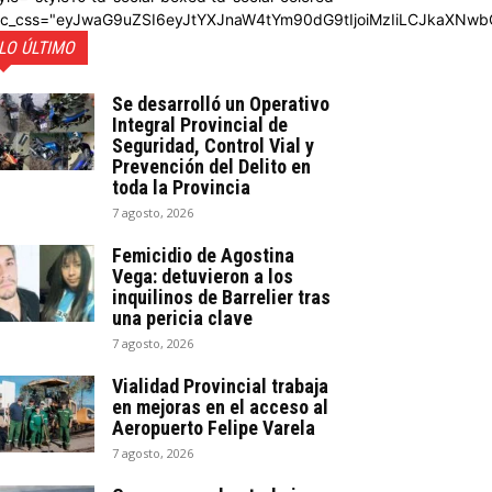
dc_css="eyJwaG9uZSI6eyJtYXJnaW4tYm90dG9tIjoiMzIiLCJkaXNwb
LO ÚLTIMO
Se desarrolló un Operativo
Integral Provincial de
Seguridad, Control Vial y
Prevención del Delito en
toda la Provincia
7 agosto, 2026
Femicidio de Agostina
Vega: detuvieron a los
inquilinos de Barrelier tras
una pericia clave
7 agosto, 2026
Vialidad Provincial trabaja
en mejoras en el acceso al
Aeropuerto Felipe Varela
7 agosto, 2026