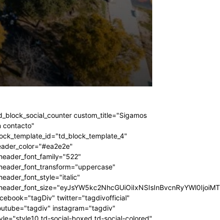
d_block_social_counter custom_title="Sigamos
 contacto"
ock_template_id="td_block_template_4"
eader_color="#ea2e2e"
header_font_family="522"
_header_font_transform="uppercase"
header_font_style="italic"
_header_font_size="eyJsYW5kc2NhcGUiOiIxNSIsInBvcnRyYWl0IjoiM
cebook="tagDiv" twitter="tagdivofficial"
outube="tagdiv" instagram="tagdiv"
yle="style10 td-social-boxed td-social-colored"