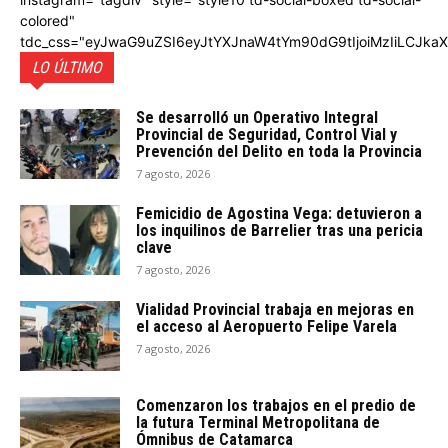
colored"
tdc_css="eyJwaG9uZSI6eyJtYXJnaW4tYm90dG9tIjoiMzIiLCJka
LO ÚLTIMO
Se desarrolló un Operativo Integral
Provincial de Seguridad, Control Vial y
Prevención del Delito en toda la Provincia
7 agosto, 2026
Femicidio de Agostina Vega: detuvieron a
los inquilinos de Barrelier tras una pericia
clave
7 agosto, 2026
Vialidad Provincial trabaja en mejoras en
el acceso al Aeropuerto Felipe Varela
7 agosto, 2026
Comenzaron los trabajos en el predio de
la futura Terminal Metropolitana de
Ómnibus de Catamarca