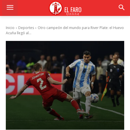
EL FARO
Online
Inicio
Deportes
Otro campeón del mundo para River Plate: el Huevo
Acuña llegó al...