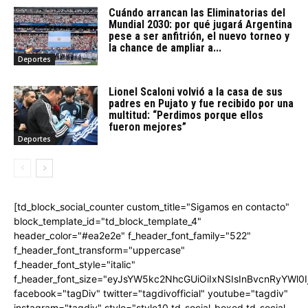
Cuándo arrancan las Eliminatorias del
Mundial 2030: por qué jugará Argentina
pese a ser anfitrión, el nuevo torneo y
la chance de ampliar a...
Deportes
Lionel Scaloni volvió a la casa de sus
padres en Pujato y fue recibido por una
multitud: “Perdimos porque ellos
fueron mejores”
Deportes
[td_block_social_counter custom_title="Sigamos en contacto"
block_template_id="td_block_template_4"
header_color="#ea2e2e" f_header_font_family="522"
f_header_font_transform="uppercase"
f_header_font_style="italic"
f_header_font_size="eyJsYW5kc2NhcGUiOiIxNSIsInBvcnRyYWl0I
facebook="tagDiv" twitter="tagdivofficial" youtube="tagdiv"
instagram="tagdiv" style="style10 td-social-boxed td-social-