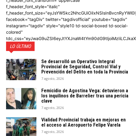
f_header_font_transform="uppercase"
f_header_font_style="italic"
f_header_font_size="eyJsYW5kc2NhcGUiOiIxNSIsInBvcnRyYWl0I
facebook="tagDiv" twitter="tagdivofficial" youtube="tagdiv"
instagram="tagdiv" style="style10 td-social-boxed td-social-
colored"
tdc_css="eyJwaG9uZSI6eyJtYXJnaW4tYm90dG9tIjoiMzIiLCJka
LO ÚLTIMO
Se desarrolló un Operativo Integral
Provincial de Seguridad, Control Vial y
Prevención del Delito en toda la Provincia
7 agosto, 2026
Femicidio de Agostina Vega: detuvieron a
los inquilinos de Barrelier tras una pericia
clave
7 agosto, 2026
Vialidad Provincial trabaja en mejoras en
el acceso al Aeropuerto Felipe Varela
7 agosto, 2026