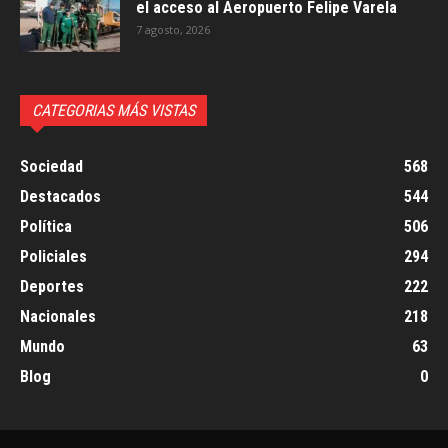
el acceso al Aeropuerto Felipe Varela
7 agosto, 2026
CATEGORIAS MÁS VISTAS
Sociedad
568
Destacados
544
Política
506
Policiales
294
Deportes
222
Nacionales
218
Mundo
63
Blog
0