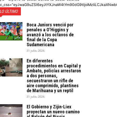
dc_css="eyJwaG9uZSI6eyJtYXJnaW4tYm90dG9tIjoiMzIiLCJkaXNwb
LO ÚLTIMO
Boca Juniors venció por
penales a O’Higgins y
avanzó a los octavos de
final de la Copa
Sudamericana
31 julio, 2026
En diferentes
procedimientos en Capital y
Ambato, policías arrestaron
a dos personas,
secuestraron un rifle de
aire comprimido, plantines
de Marihuana y un reptil
31 julio, 2026
El Gobierno y Zijin-Liex
proyectan un nuevo camino
al Balcón del Pissis