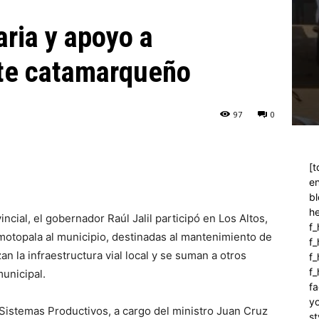
ria y apoyo a
ste catamarqueño
97
0
[t
en
bl
h
ncial, el gobernador Raúl Jalil participó en Los Altos,
f_
motopala al municipio, destinadas al mantenimiento de
f
n la infraestructura vial local y se suman a otros
f_
f
unicipal.
fa
y
y Sistemas Productivos, a cargo del ministro Juan Cruz
st