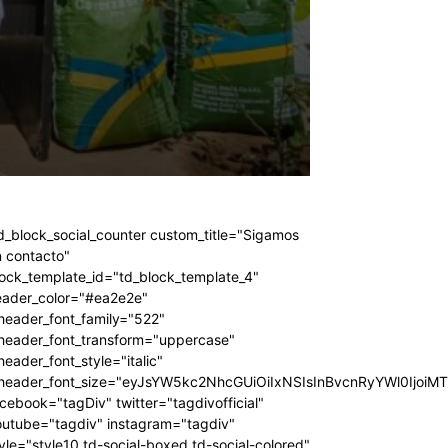
d_block_social_counter custom_title="Sigamos
 contacto"
ock_template_id="td_block_template_4"
eader_color="#ea2e2e"
header_font_family="522"
_header_font_transform="uppercase"
header_font_style="italic"
_header_font_size="eyJsYW5kc2NhcGUiOiIxNSIsInBvcnRyYWl0IjoiM
cebook="tagDiv" twitter="tagdivofficial"
outube="tagdiv" instagram="tagdiv"
yle="style10 td-social-boxed td-social-colored"