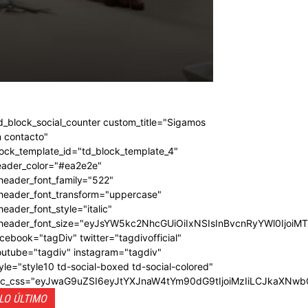
d_block_social_counter custom_title="Sigamos
 contacto"
ock_template_id="td_block_template_4"
eader_color="#ea2e2e"
header_font_family="522"
_header_font_transform="uppercase"
header_font_style="italic"
_header_font_size="eyJsYW5kc2NhcGUiOiIxNSIsInBvcnRyYWl0IjoiM
cebook="tagDiv" twitter="tagdivofficial"
outube="tagdiv" instagram="tagdiv"
yle="style10 td-social-boxed td-social-colored"
dc_css="eyJwaG9uZSI6eyJtYXJnaW4tYm90dG9tIjoiMzIiLCJkaXNwb
LO ÚLTIMO