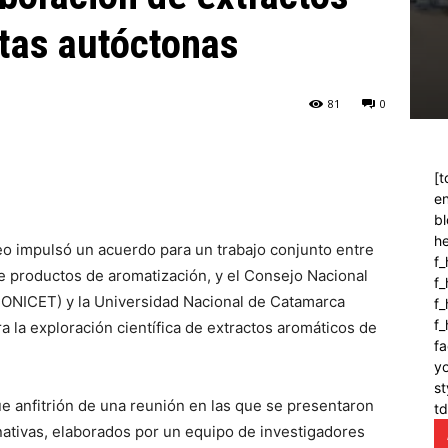
tas autóctonas
81
0
[t
en
bl
h
eo impulsó un acuerdo para un trabajo conjunto entre
f_
e productos de aromatización, y el Consejo Nacional
f
(CONICET) y la Universidad Nacional de Catamarca
f_
f
 la exploración científica de extractos aromáticos de
fa
y
st
ue anfitrión de una reunión en las que se presentaron
t
 nativas, elaborados por un equipo de investigadores