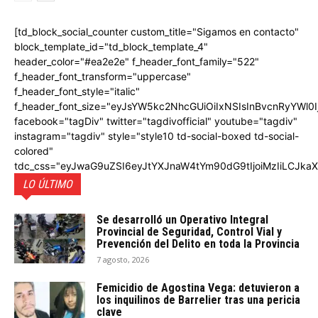
[td_block_social_counter custom_title="Sigamos en contacto"
block_template_id="td_block_template_4"
header_color="#ea2e2e" f_header_font_family="522"
f_header_font_transform="uppercase"
f_header_font_style="italic"
f_header_font_size="eyJsYW5kc2NhcGUiOiIxNSIsInBvcnRyYWl0I
facebook="tagDiv" twitter="tagdivofficial" youtube="tagdiv"
instagram="tagdiv" style="style10 td-social-boxed td-social-
colored"
tdc_css="eyJwaG9uZSI6eyJtYXJnaW4tYm90dG9tIjoiMzIiLCJka
LO ÚLTIMO
Se desarrolló un Operativo Integral
Provincial de Seguridad, Control Vial y
Prevención del Delito en toda la Provincia
7 agosto, 2026
Femicidio de Agostina Vega: detuvieron a
los inquilinos de Barrelier tras una pericia
clave