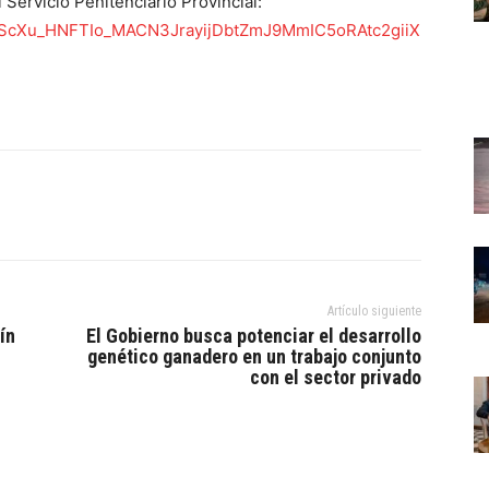
 Servicio Penitenciario Provincial:
pQLScXu_HNFTIo_MACN3JrayijDbtZmJ9MmIC5oRAtc2giiX
Artículo siguiente
ín
El Gobierno busca potenciar el desarrollo
genético ganadero en un trabajo conjunto
con el sector privado