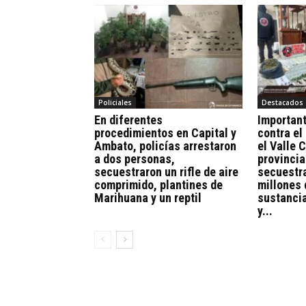
Policiales
Destacados
En diferentes
Importan
procedimientos en Capital y
contra e
Ambato, policías arrestaron
el Valle C
a dos personas,
provincia
secuestraron un rifle de aire
secuestr
comprimido, plantines de
millones 
Marihuana y un reptil
sustanci
y...