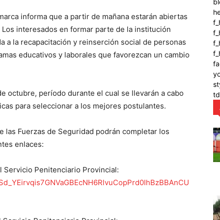
bl
h
amarca informa que a partir de mañana estarán abiertas
f_
. Los interesados en formar parte de la institución
f
a a la recapacitación y reinserción social de personas
f_
f
ramas educativos y laborales que favorezcan un cambio
fa
y
st
 de octubre, período durante el cual se llevarán a cabo
t
icas para seleccionar a los mejores postulantes.
e las Fuerzas de Seguridad podrán completar los
ntes enlaces:
l Servicio Penitenciario Provincial:
IpQLSd_YEirvqis7GNVaGBEcNH6RlvuCopPrd0IhBzBBAnCU