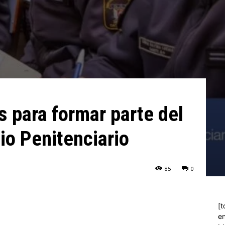
s para formar parte del
io Penitenciario
85
0
[t
en