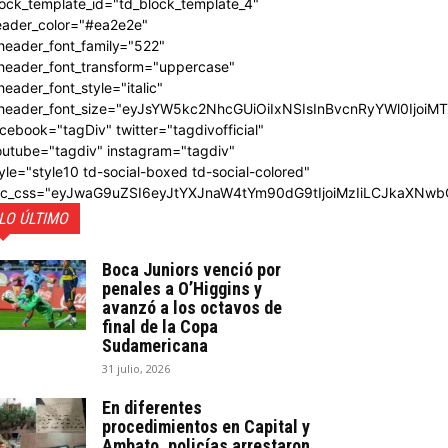
ock_template_id="td_block_template_4"
eader_color="#ea2e2e"
header_font_family="522"
_header_font_transform="uppercase"
header_font_style="italic"
_header_font_size="eyJsYW5kc2NhcGUiOiIxNSIsInBvcnRyYWl0IjoiM
cebook="tagDiv" twitter="tagdivofficial"
outube="tagdiv" instagram="tagdiv"
yle="style10 td-social-boxed td-social-colored"
dc_css="eyJwaG9uZSI6eyJtYXJnaW4tYm90dG9tIjoiMzIiLCJkaXNwb
LO ÚLTIMO
Boca Juniors venció por
penales a O’Higgins y
avanzó a los octavos de
final de la Copa
Sudamericana
31 julio, 2026
En diferentes
procedimientos en Capital y
Ambato, policías arrestaron