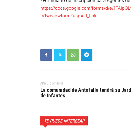
*Formulario de inscripción para Agentes del
https://docs.google.com/forms/d/e/1FAI
tv1w/viewform?usp=sf_link
Artículo anterior
La comunidad de Antofalla tendrá su Jard
de Infantes
TE PUEDE INTERESAR