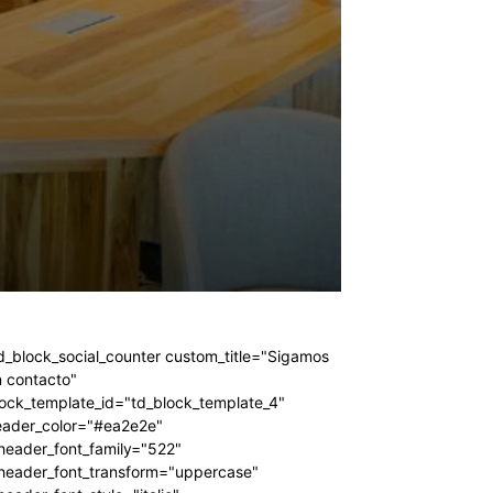
d_block_social_counter custom_title="Sigamos
 contacto"
ock_template_id="td_block_template_4"
eader_color="#ea2e2e"
header_font_family="522"
_header_font_transform="uppercase"