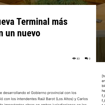
ueva Terminal más
n un nuevo
83
0
[t
en
bl
h
ne desarrollando el Gobierno provincial con los
f_
ió con los intendentes Raúl Barot (Los Altos) y Carlos
f
 de importantes obras en ambas jurisdicciones en los