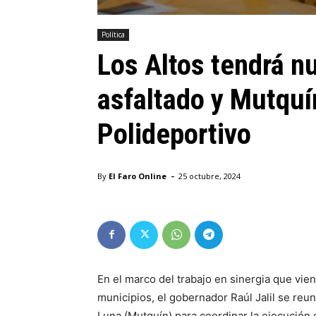
Política
Los Altos tendrá n
asfaltado y Mutquí
Polideportivo
-
By
El Faro Online
25 octubre, 2024
En el marco del trabajo en sinergia que vie
municipios, el gobernador Raúl Jalil se reun
Luna (Mutquín) para coordinar la ejecución