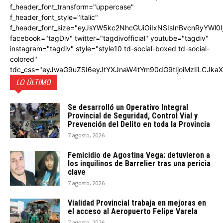
f_header_font_transform="uppercase"
f_header_font_style="italic"
f_header_font_size="eyJsYW5kc2NhcGUiOiIxNSIsInBvcnRyYWl0I
facebook="tagDiv" twitter="tagdivofficial" youtube="tagdiv"
instagram="tagdiv" style="style10 td-social-boxed td-social-
colored"
tdc_css="eyJwaG9uZSI6eyJtYXJnaW4tYm90dG9tIjoiMzIiLCJka
LO ÚLTIMO
Se desarrolló un Operativo Integral
Provincial de Seguridad, Control Vial y
Prevención del Delito en toda la Provincia
7 agosto, 2026
Femicidio de Agostina Vega: detuvieron a
los inquilinos de Barrelier tras una pericia
clave
7 agosto, 2026
Vialidad Provincial trabaja en mejoras en
el acceso al Aeropuerto Felipe Varela
7 agosto, 2026