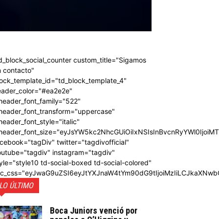
d_block_social_counter custom_title="Sigamos
 contacto"
ock_template_id="td_block_template_4"
eader_color="#ea2e2e"
header_font_family="522"
_header_font_transform="uppercase"
header_font_style="italic"
_header_font_size="eyJsYW5kc2NhcGUiOiIxNSIsInBvcnRyYWl0IjoiM
cebook="tagDiv" twitter="tagdivofficial"
outube="tagdiv" instagram="tagdiv"
yle="style10 td-social-boxed td-social-colored"
dc_css="eyJwaG9uZSI6eyJtYXJnaW4tYm90dG9tIjoiMzIiLCJkaXNwb
LO ÚLTIMO
Boca Juniors venció por