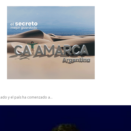
inado y el país ha comenzado a...