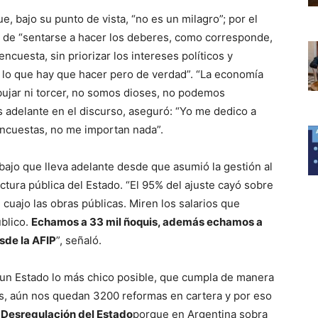
, bajo su punto de vista, “no es un milagro”; por el
do de “sentarse a hacer los deberes, como corresponde,
ncuesta, sin priorizar los intereses políticos y
r lo que hay que hacer pero de verdad”. “La economía
bujar ni torcer, no somos dioses, no podemos
ás adelante en el discurso, aseguró: “Yo me dedico a
encuestas, no me importan nada”.
abajo que lleva adelante desde que asumió la gestión al
uctura pública del Estado. “El 95% del ajuste cayó sobre
 cuajo las obras públicas. Miren los salarios que
úblico.
Echamos a 33 mil ñoquis, además echamos a
sde la AFIP
”, señaló.
a un Estado lo más chico posible, que cumpla de manera
s, aún nos quedan 3200 reformas en cartera y por eso
 Desregulación del Estado
porque en Argentina sobra