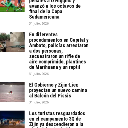
penales a O’Higgins y
avanzó a los octavos de
final de la Copa
Sudamericana
31 julio, 2026
En diferentes
procedimientos en Capital y
Ambato, policías arrestaron
a dos personas,
secuestraron un rifle de
aire comprimido, plantines
de Marihuana y un reptil
31 julio, 2026
El Gobierno y Zijin-Liex
proyectan un nuevo camino
al Balcón del Pissis
31 julio, 2026
Los turistas resguardados
en el campamento 3Q de
Zijin ya descendieron a la