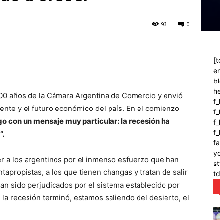
93
0
[t
en
bl
h
 100 años de la Cámara Argentina de Comercio y envió
f_
nte y el futuro económico del país. En el comienzo
f
o con un mensaje muy particular: la recesión ha
f_
f
”.
fa
y
r a los argentinos por el inmenso esfuerzo que han
st
ntapropistas, a los que tienen changas y tratan de salir
t
ían sido perjudicados por el sistema establecido por
, la recesión terminó, estamos saliendo del desierto, el