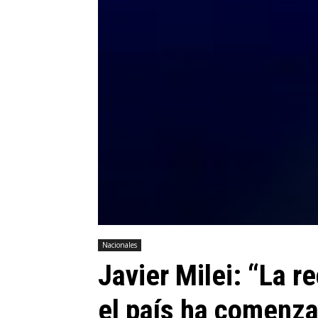
Nacionales
Javier Milei: “La r
el país ha comenza