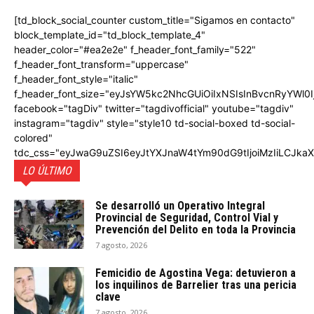
[td_block_social_counter custom_title="Sigamos en contacto"
block_template_id="td_block_template_4"
header_color="#ea2e2e" f_header_font_family="522"
f_header_font_transform="uppercase"
f_header_font_style="italic"
f_header_font_size="eyJsYW5kc2NhcGUiOiIxNSIsInBvcnRyYWl0I
facebook="tagDiv" twitter="tagdivofficial" youtube="tagdiv"
instagram="tagdiv" style="style10 td-social-boxed td-social-
colored"
tdc_css="eyJwaG9uZSI6eyJtYXJnaW4tYm90dG9tIjoiMzIiLCJka
LO ÚLTIMO
Se desarrolló un Operativo Integral
Provincial de Seguridad, Control Vial y
Prevención del Delito en toda la Provincia
7 agosto, 2026
Femicidio de Agostina Vega: detuvieron a
los inquilinos de Barrelier tras una pericia
clave
7 agosto, 2026