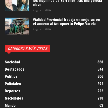
los inquilinos de Barrelier tras una pericia
clave
7 agosto, 2026
Vialidad Provincial trabaja en mejoras en
el acceso al Aeropuerto Felipe Varela
7 agosto, 2026
CATEGORIAS MÁS VISTAS
Sociedad
568
Destacados
544
Política
506
Policiales
294
Deportes
222
Nacionales
218
Mundo
63