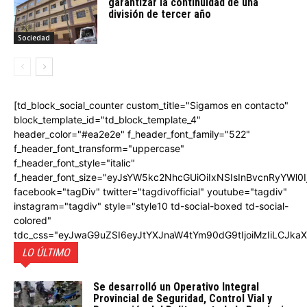
garantizar la continuidad de una
división de tercer año
Sociedad
[td_block_social_counter custom_title="Sigamos en contacto"
block_template_id="td_block_template_4"
header_color="#ea2e2e" f_header_font_family="522"
f_header_font_transform="uppercase"
f_header_font_style="italic"
f_header_font_size="eyJsYW5kc2NhcGUiOiIxNSIsInBvcnRyYWl0I
facebook="tagDiv" twitter="tagdivofficial" youtube="tagdiv"
instagram="tagdiv" style="style10 td-social-boxed td-social-
colored"
tdc_css="eyJwaG9uZSI6eyJtYXJnaW4tYm90dG9tIjoiMzIiLCJka
LO ÚLTIMO
Se desarrolló un Operativo Integral
Provincial de Seguridad, Control Vial y