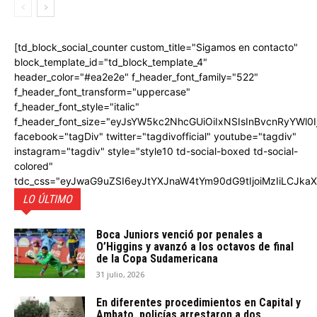
[td_block_social_counter custom_title="Sigamos en contacto"
block_template_id="td_block_template_4"
header_color="#ea2e2e" f_header_font_family="522"
f_header_font_transform="uppercase"
f_header_font_style="italic"
f_header_font_size="eyJsYW5kc2NhcGUiOiIxNSIsInBvcnRyYWl0I
facebook="tagDiv" twitter="tagdivofficial" youtube="tagdiv"
instagram="tagdiv" style="style10 td-social-boxed td-social-
colored"
tdc_css="eyJwaG9uZSI6eyJtYXJnaW4tYm90dG9tIjoiMzIiLCJka
LO ÚLTIMO
Boca Juniors venció por penales a
O’Higgins y avanzó a los octavos de final
de la Copa Sudamericana
31 julio, 2026
En diferentes procedimientos en Capital y
Ambato, policías arrestaron a dos