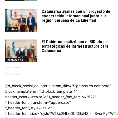
Catamarca avanza con un proyecto de
cooperación internacional junto a la
región peruana de La Libertad
Política
El Gobierno analizó con el BID obras
estratégicas de infraestructura para
Catamarca
Destacados
[td_block_social_counter custom_title="Sigamos en contacto"
block_template_id="td_block_template_4"
header_color="#ea2e2e" f_header_font_family="522"
f_header_font_transform="uppercase"
f_header_font_style="italic"
f_header_font_size="eyJsYW5kc2NhcGUiOiIxNSIsInBvcnRyYWl0I