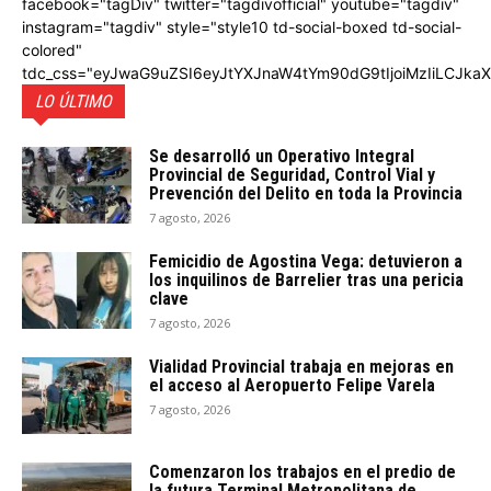
facebook="tagDiv" twitter="tagdivofficial" youtube="tagdiv"
instagram="tagdiv" style="style10 td-social-boxed td-social-
colored"
tdc_css="eyJwaG9uZSI6eyJtYXJnaW4tYm90dG9tIjoiMzIiLCJka
LO ÚLTIMO
Se desarrolló un Operativo Integral
Provincial de Seguridad, Control Vial y
Prevención del Delito en toda la Provincia
7 agosto, 2026
Femicidio de Agostina Vega: detuvieron a
los inquilinos de Barrelier tras una pericia
clave
7 agosto, 2026
Vialidad Provincial trabaja en mejoras en
el acceso al Aeropuerto Felipe Varela
7 agosto, 2026
Comenzaron los trabajos en el predio de
la futura Terminal Metropolitana de