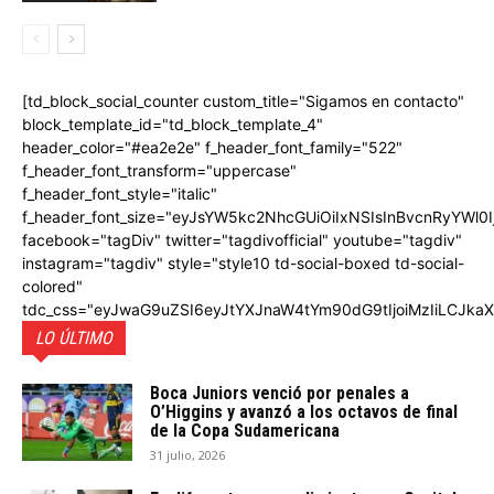
[td_block_social_counter custom_title="Sigamos en contacto"
block_template_id="td_block_template_4"
header_color="#ea2e2e" f_header_font_family="522"
f_header_font_transform="uppercase"
f_header_font_style="italic"
f_header_font_size="eyJsYW5kc2NhcGUiOiIxNSIsInBvcnRyYWl0I
facebook="tagDiv" twitter="tagdivofficial" youtube="tagdiv"
instagram="tagdiv" style="style10 td-social-boxed td-social-
colored"
tdc_css="eyJwaG9uZSI6eyJtYXJnaW4tYm90dG9tIjoiMzIiLCJka
LO ÚLTIMO
Boca Juniors venció por penales a
O’Higgins y avanzó a los octavos de final
de la Copa Sudamericana
31 julio, 2026