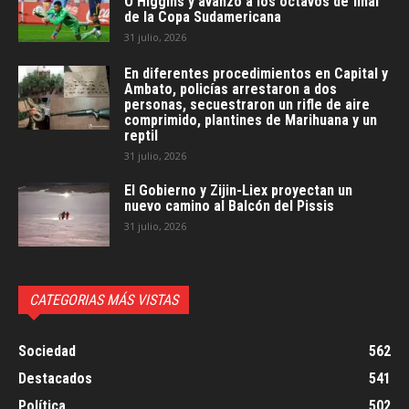
O’Higgins y avanzó a los octavos de final
de la Copa Sudamericana
31 julio, 2026
En diferentes procedimientos en Capital y
Ambato, policías arrestaron a dos
personas, secuestraron un rifle de aire
comprimido, plantines de Marihuana y un
reptil
31 julio, 2026
El Gobierno y Zijin-Liex proyectan un
nuevo camino al Balcón del Pissis
31 julio, 2026
CATEGORIAS MÁS VISTAS
Sociedad
562
Destacados
541
Política
502