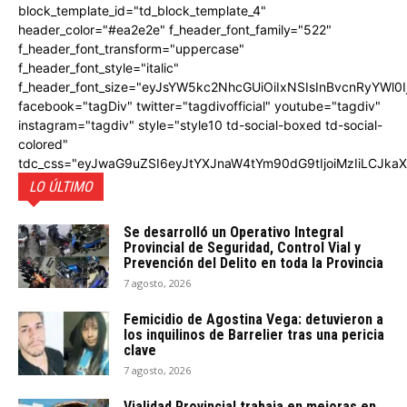
block_template_id="td_block_template_4"
header_color="#ea2e2e" f_header_font_family="522"
f_header_font_transform="uppercase"
f_header_font_style="italic"
f_header_font_size="eyJsYW5kc2NhcGUiOiIxNSIsInBvcnRyYWl0I
facebook="tagDiv" twitter="tagdivofficial" youtube="tagdiv"
instagram="tagdiv" style="style10 td-social-boxed td-social-
colored"
tdc_css="eyJwaG9uZSI6eyJtYXJnaW4tYm90dG9tIjoiMzIiLCJka
LO ÚLTIMO
Se desarrolló un Operativo Integral
Provincial de Seguridad, Control Vial y
Prevención del Delito en toda la Provincia
7 agosto, 2026
Femicidio de Agostina Vega: detuvieron a
los inquilinos de Barrelier tras una pericia
clave
7 agosto, 2026
Vialidad Provincial trabaja en mejoras en