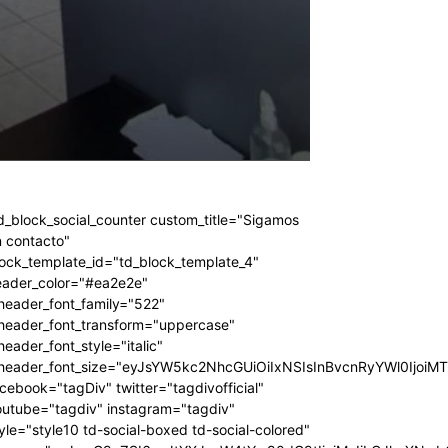
d_block_social_counter custom_title="Sigamos
 contacto"
ock_template_id="td_block_template_4"
eader_color="#ea2e2e"
header_font_family="522"
_header_font_transform="uppercase"
header_font_style="italic"
_header_font_size="eyJsYW5kc2NhcGUiOiIxNSIsInBvcnRyYWl0IjoiM
cebook="tagDiv" twitter="tagdivofficial"
outube="tagdiv" instagram="tagdiv"
yle="style10 td-social-boxed td-social-colored"