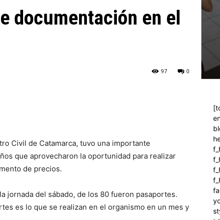
de documentación en el
97
0
[t
en
bl
h
stro Civil de Catamarca, tuvo una importante
f_
ños que aprovecharon la oportunidad para realizar
f
umento de precios.
f_
f
fa
la jornada del sábado, de los 80 fueron pasaportes.
y
tes es lo que se realizan en el organismo en un mes y
st