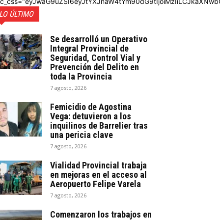
dc_css="eyJwaG9uZSI6eyJtYXJnaW4tYm90dG9tIjoiMzIiLCJkaXNwb
LO ÚLTIMO
Se desarrolló un Operativo
Integral Provincial de
Seguridad, Control Vial y
Prevención del Delito en
toda la Provincia
7 agosto, 2026
Femicidio de Agostina
Vega: detuvieron a los
inquilinos de Barrelier tras
una pericia clave
7 agosto, 2026
Vialidad Provincial trabaja
en mejoras en el acceso al
Aeropuerto Felipe Varela
7 agosto, 2026
Comenzaron los trabajos en