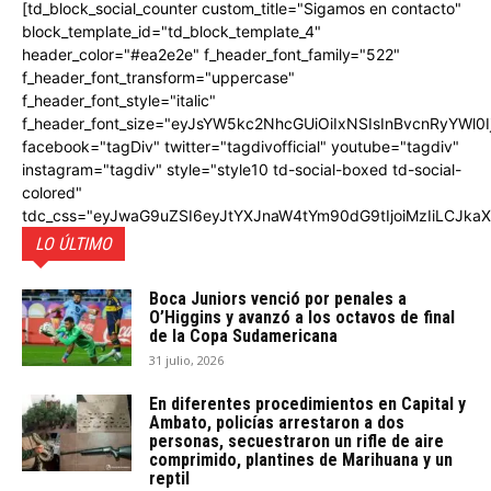
[td_block_social_counter custom_title="Sigamos en contacto"
block_template_id="td_block_template_4"
header_color="#ea2e2e" f_header_font_family="522"
f_header_font_transform="uppercase"
f_header_font_style="italic"
f_header_font_size="eyJsYW5kc2NhcGUiOiIxNSIsInBvcnRyYWl0I
facebook="tagDiv" twitter="tagdivofficial" youtube="tagdiv"
instagram="tagdiv" style="style10 td-social-boxed td-social-
colored"
tdc_css="eyJwaG9uZSI6eyJtYXJnaW4tYm90dG9tIjoiMzIiLCJka
LO ÚLTIMO
Boca Juniors venció por penales a
O’Higgins y avanzó a los octavos de final
de la Copa Sudamericana
31 julio, 2026
En diferentes procedimientos en Capital y
Ambato, policías arrestaron a dos
personas, secuestraron un rifle de aire
comprimido, plantines de Marihuana y un
reptil