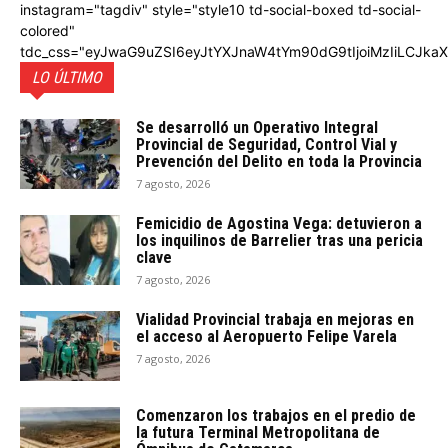
instagram="tagdiv" style="style10 td-social-boxed td-social-
colored"
tdc_css="eyJwaG9uZSI6eyJtYXJnaW4tYm90dG9tIjoiMzIiLCJka
LO ÚLTIMO
Se desarrolló un Operativo Integral
Provincial de Seguridad, Control Vial y
Prevención del Delito en toda la Provincia
7 agosto, 2026
Femicidio de Agostina Vega: detuvieron a
los inquilinos de Barrelier tras una pericia
clave
7 agosto, 2026
Vialidad Provincial trabaja en mejoras en
el acceso al Aeropuerto Felipe Varela
7 agosto, 2026
Comenzaron los trabajos en el predio de
la futura Terminal Metropolitana de