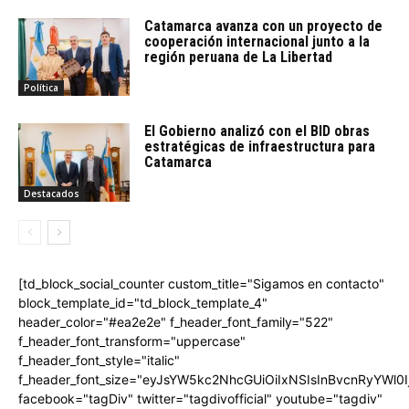
Catamarca avanza con un proyecto de
cooperación internacional junto a la
región peruana de La Libertad
Política
El Gobierno analizó con el BID obras
estratégicas de infraestructura para
Catamarca
Destacados
[td_block_social_counter custom_title="Sigamos en contacto"
block_template_id="td_block_template_4"
header_color="#ea2e2e" f_header_font_family="522"
f_header_font_transform="uppercase"
f_header_font_style="italic"
f_header_font_size="eyJsYW5kc2NhcGUiOiIxNSIsInBvcnRyYWl0I
facebook="tagDiv" twitter="tagdivofficial" youtube="tagdiv"