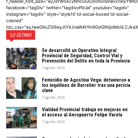
f_header_font_size="eyJsYW5kc2NhcGUiOiIxNSIsInBvcnRyYWl0I
facebook="tagDiv" twitter="tagdivofficial" youtube="tagdiv"
instagram="tagdiv" style="style10 td-social-boxed td-social-
colored"
tdc_css="eyJwaG9uZSI6eyJtYXJnaW4tYm90dG9tIjoiMzIiLCJka
LO ÚLTIMO
Se desarrolló un Operativo Integral
Provincial de Seguridad, Control Vial y
Prevención del Delito en toda la Provincia
7 agosto, 2026
Femicidio de Agostina Vega: detuvieron a
los inquilinos de Barrelier tras una pericia
clave
7 agosto, 2026
Vialidad Provincial trabaja en mejoras en
el acceso al Aeropuerto Felipe Varela
7 agosto, 2026