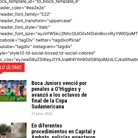
ock_template_id="td_block_template_4"
eader_color="#ea2e2e"
header_font_family="522"
_header_font_transform="uppercase"
header_font_style="italic"
_header_font_size="eyJsYW5kc2NhcGUiOiIxNSIsInBvcnRyYWl0IjoiM
cebook="tagDiv" twitter="tagdivofficial"
outube="tagdiv" instagram="tagdiv"
yle="style10 td-social-boxed td-social-colored"
dc_css="eyJwaG9uZSI6eyJtYXJnaW4tYm90dG9tIjoiMzIiLCJkaXNwb
LO ÚLTIMO
Boca Juniors venció por
penales a O’Higgins y
avanzó a los octavos de
final de la Copa
Sudamericana
31 julio, 2026
En diferentes
procedimientos en Capital y
Ambato, policías arrestaron