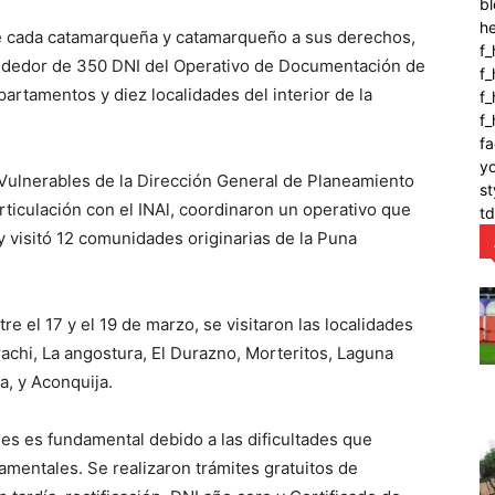
bl
h
e cada catamarqueña y catamarqueño a sus derechos,
f_
alrededor de 350 DNI del Operativo de Documentación de
f
artamentos y diez localidades del interior de la
f_
f
fa
y
s Vulnerables de la Dirección General de Planeamiento
st
ticulación con el INAl, coordinaron un operativo que
t
visitó 12 comunidades originarias de la Puna
re el 17 y el 19 de marzo, se visitaron las localidades
rachi, La angostura, El Durazno, Morteritos, Laguna
a, y Aconquija.
es es fundamental debido a las dificultades que
amentales. Se realizaron trámites gratuitos de