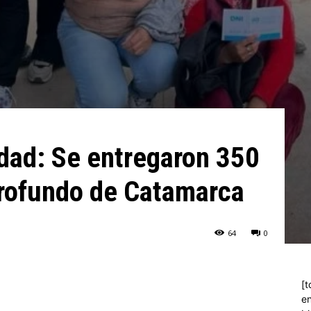
idad: Se entregaron 350
 profundo de Catamarca
64
0
[t
en