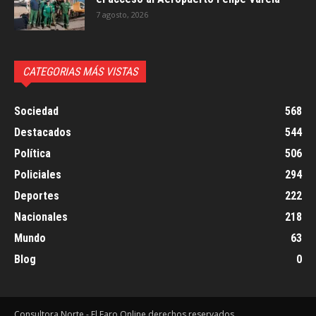
7 agosto, 2026
CATEGORIAS MÁS VISTAS
Sociedad
568
Destacados
544
Política
506
Policiales
294
Deportes
222
Nacionales
218
Mundo
63
Blog
0
Consultora Norte - El Faro Online derechos reservados