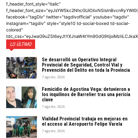
f_header_font_style="italic"
f_header_font_size="eyJsYW5kc2NhcGUiOiIxNSIsInBvcnRyYWl0I
facebook="tagDiv" twitter="tagdivofficial" youtube="tagdiv"
instagram="tagdiv" style="style10 td-social-boxed td-social-
colored"
tdc_css="eyJwaG9uZSI6eyJtYXJnaW4tYm90dG9tIjoiMzIiLCJka
LO ÚLTIMO
Se desarrolló un Operativo Integral
Provincial de Seguridad, Control Vial y
Prevención del Delito en toda la Provincia
7 agosto, 2026
Femicidio de Agostina Vega: detuvieron a
los inquilinos de Barrelier tras una pericia
clave
7 agosto, 2026
Vialidad Provincial trabaja en mejoras en
el acceso al Aeropuerto Felipe Varela
7 agosto, 2026