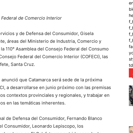
en
bl
h
o Federal de Comercio Interior
f_
f
ervicios y de Defensa del Consumidor, Gisela
f_
f
e, áreas del Ministerio de Industria, Comercio y
fa
 la 110° Asamblea del Consejo Federal del Consumo
y
Consejo Federal del Comercio Interior (COFECI), las
st
fete, Santa Cruz.
t
e anunció que Catamarca será sede de la próxima
, a desarrollarse en junio próximo con las premisas
os contextos provinciales y regionales, y trabajar en
os en las temáticas inherentes.
onal de Defensa del Consumidor, Fernando Blanco
del Consumidor, Leonardo Lepiscopo, los