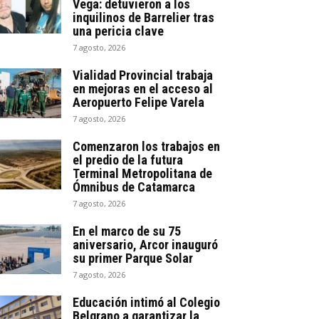
Vega: detuvieron a los
inquilinos de Barrelier tras
una pericia clave
7 agosto, 2026
Vialidad Provincial trabaja
en mejoras en el acceso al
Aeropuerto Felipe Varela
7 agosto, 2026
Comenzaron los trabajos en
el predio de la futura
Terminal Metropolitana de
Ómnibus de Catamarca
7 agosto, 2026
En el marco de su 75
aniversario, Arcor inauguró
su primer Parque Solar
7 agosto, 2026
Educación intimó al Colegio
Belgrano a garantizar la