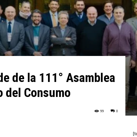
de de la 111° Asamblea
jo del Consumo
99
0
[t