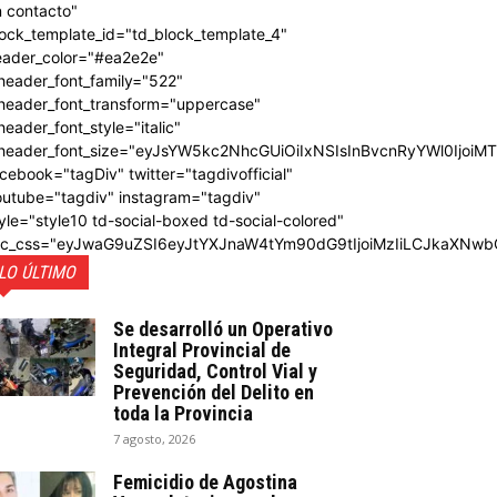
 contacto"
ock_template_id="td_block_template_4"
eader_color="#ea2e2e"
header_font_family="522"
_header_font_transform="uppercase"
header_font_style="italic"
_header_font_size="eyJsYW5kc2NhcGUiOiIxNSIsInBvcnRyYWl0IjoiM
cebook="tagDiv" twitter="tagdivofficial"
outube="tagdiv" instagram="tagdiv"
yle="style10 td-social-boxed td-social-colored"
dc_css="eyJwaG9uZSI6eyJtYXJnaW4tYm90dG9tIjoiMzIiLCJkaXNwb
LO ÚLTIMO
Se desarrolló un Operativo
Integral Provincial de
Seguridad, Control Vial y
Prevención del Delito en
toda la Provincia
7 agosto, 2026
Femicidio de Agostina