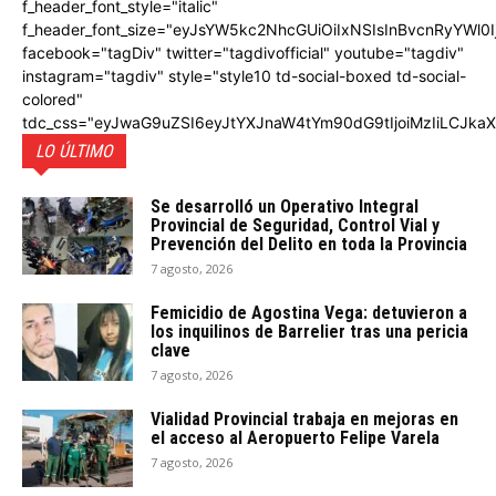
f_header_font_style="italic"
f_header_font_size="eyJsYW5kc2NhcGUiOiIxNSIsInBvcnRyYWl0I
facebook="tagDiv" twitter="tagdivofficial" youtube="tagdiv"
instagram="tagdiv" style="style10 td-social-boxed td-social-
colored"
tdc_css="eyJwaG9uZSI6eyJtYXJnaW4tYm90dG9tIjoiMzIiLCJka
LO ÚLTIMO
Se desarrolló un Operativo Integral
Provincial de Seguridad, Control Vial y
Prevención del Delito en toda la Provincia
7 agosto, 2026
Femicidio de Agostina Vega: detuvieron a
los inquilinos de Barrelier tras una pericia
clave
7 agosto, 2026
Vialidad Provincial trabaja en mejoras en
el acceso al Aeropuerto Felipe Varela
7 agosto, 2026