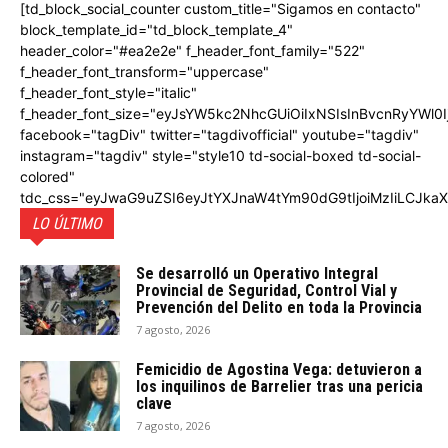
[td_block_social_counter custom_title="Sigamos en contacto"
block_template_id="td_block_template_4"
header_color="#ea2e2e" f_header_font_family="522"
f_header_font_transform="uppercase"
f_header_font_style="italic"
f_header_font_size="eyJsYW5kc2NhcGUiOiIxNSIsInBvcnRyYWl0I
facebook="tagDiv" twitter="tagdivofficial" youtube="tagdiv"
instagram="tagdiv" style="style10 td-social-boxed td-social-
colored"
tdc_css="eyJwaG9uZSI6eyJtYXJnaW4tYm90dG9tIjoiMzIiLCJka
LO ÚLTIMO
Se desarrolló un Operativo Integral
Provincial de Seguridad, Control Vial y
Prevención del Delito en toda la Provincia
7 agosto, 2026
Femicidio de Agostina Vega: detuvieron a
los inquilinos de Barrelier tras una pericia
clave
7 agosto, 2026