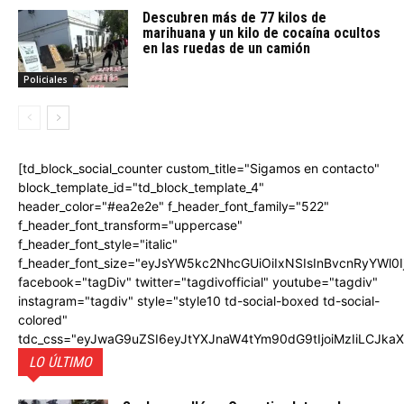
Descubren más de 77 kilos de
marihuana y un kilo de cocaína ocultos
en las ruedas de un camión
Policiales
[td_block_social_counter custom_title="Sigamos en contacto"
block_template_id="td_block_template_4"
header_color="#ea2e2e" f_header_font_family="522"
f_header_font_transform="uppercase"
f_header_font_style="italic"
f_header_font_size="eyJsYW5kc2NhcGUiOiIxNSIsInBvcnRyYWl0I
facebook="tagDiv" twitter="tagdivofficial" youtube="tagdiv"
instagram="tagdiv" style="style10 td-social-boxed td-social-
colored"
tdc_css="eyJwaG9uZSI6eyJtYXJnaW4tYm90dG9tIjoiMzIiLCJka
LO ÚLTIMO