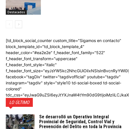
Destacados
[td_block_social_counter custom_title="Sigamos en contacto"
block_template_id="td_block_template_4"
header_color="#ea2e2e" f_header_font_family="522"
f_header_font_transform="uppercase"
f_header_font_style="italic"
f_header_font_size="eyJsYW5kc2NhcGUiOiIxNSIsInBvcnRyYWl0I
facebook="tagDiv" twitter="tagdivofficial" youtube="tagdiv"
instagram="tagdiv" style="style10 td-social-boxed td-social-
colored"
tdc_css="eyJwaG9uZSI6eyJtYXJnaW4tYm90dG9tIjoiMzIiLCJka
LO ÚLTIMO
Se desarrolló un Operativo Integral
Provincial de Seguridad, Control Vial y
Prevención del Delito en toda la Provincia