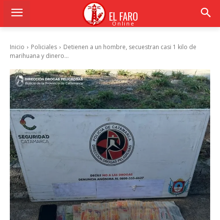
EL FARO
Online
Inicio
Policiales
Detienen a un hombre, secuestran casi 1 kilo de
marihuana y dinero...