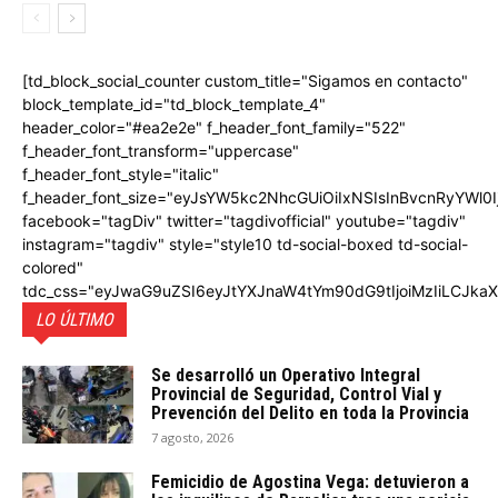
[td_block_social_counter custom_title="Sigamos en contacto"
block_template_id="td_block_template_4"
header_color="#ea2e2e" f_header_font_family="522"
f_header_font_transform="uppercase"
f_header_font_style="italic"
f_header_font_size="eyJsYW5kc2NhcGUiOiIxNSIsInBvcnRyYWl0I
facebook="tagDiv" twitter="tagdivofficial" youtube="tagdiv"
instagram="tagdiv" style="style10 td-social-boxed td-social-
colored"
tdc_css="eyJwaG9uZSI6eyJtYXJnaW4tYm90dG9tIjoiMzIiLCJka
LO ÚLTIMO
Se desarrolló un Operativo Integral
Provincial de Seguridad, Control Vial y
Prevención del Delito en toda la Provincia
7 agosto, 2026
Femicidio de Agostina Vega: detuvieron a