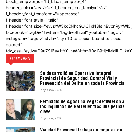
block_template_id="td_block_template_4"
header_color="#ea2e2e" f_header_font_family="522"
f_header_font_transform="uppercase"
f_header_font_style="italic"
f_header_font_size="eyJsYW5kc2NhcGUiOiIxNSIsInBvcnRyYWl0I
facebook="tagDiv" twitter="tagdivofficial" youtube="tagdiv"
instagram="tagdiv" style="style10 td-social-boxed td-social-
colored"
tdc_css="eyJwaG9uZSI6eyJtYXJnaW4tYm90dG9tIjoiMzIiLCJka
LO ÚLTIMO
Se desarrolló un Operativo Integral
Provincial de Seguridad, Control Vial y
Prevención del Delito en toda la Provincia
7 agosto, 2026
Femicidio de Agostina Vega: detuvieron a
los inquilinos de Barrelier tras una pericia
clave
7 agosto, 2026
Vialidad Provincial trabaja en mejoras en