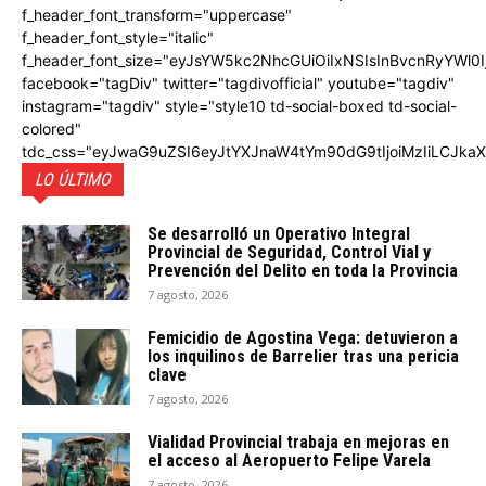
f_header_font_transform="uppercase"
f_header_font_style="italic"
f_header_font_size="eyJsYW5kc2NhcGUiOiIxNSIsInBvcnRyYWl0I
facebook="tagDiv" twitter="tagdivofficial" youtube="tagdiv"
instagram="tagdiv" style="style10 td-social-boxed td-social-
colored"
tdc_css="eyJwaG9uZSI6eyJtYXJnaW4tYm90dG9tIjoiMzIiLCJka
LO ÚLTIMO
Se desarrolló un Operativo Integral
Provincial de Seguridad, Control Vial y
Prevención del Delito en toda la Provincia
7 agosto, 2026
Femicidio de Agostina Vega: detuvieron a
los inquilinos de Barrelier tras una pericia
clave
7 agosto, 2026
Vialidad Provincial trabaja en mejoras en
el acceso al Aeropuerto Felipe Varela
7 agosto, 2026