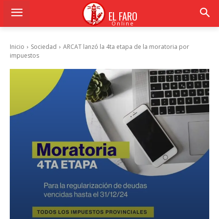
EL FARO
Online
Inicio
Sociedad
ARCAT lanzó la 4ta etapa de la moratoria por
impuestos