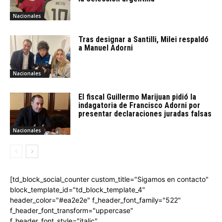
Nacionales
Tras designar a Santilli, Milei respaldó
a Manuel Adorni
Nacionales
El fiscal Guillermo Marijuan pidió la
indagatoria de Francisco Adorni por
presentar declaraciones juradas falsas
Nacionales
[td_block_social_counter custom_title="Sigamos en contacto"
block_template_id="td_block_template_4"
header_color="#ea2e2e" f_header_font_family="522"
f_header_font_transform="uppercase"
f_header_font_style="italic"