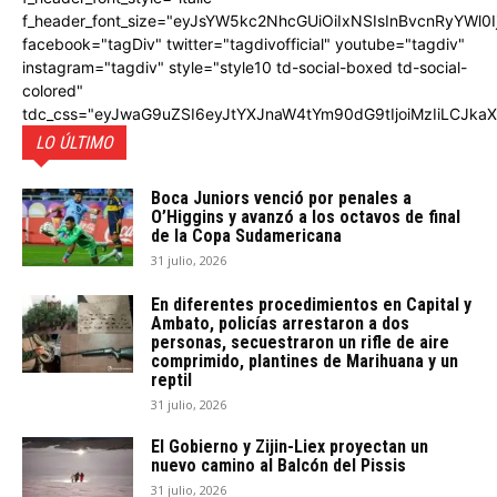
f_header_font_size="eyJsYW5kc2NhcGUiOiIxNSIsInBvcnRyYWl0I
facebook="tagDiv" twitter="tagdivofficial" youtube="tagdiv"
instagram="tagdiv" style="style10 td-social-boxed td-social-
colored"
tdc_css="eyJwaG9uZSI6eyJtYXJnaW4tYm90dG9tIjoiMzIiLCJka
LO ÚLTIMO
Boca Juniors venció por penales a
O’Higgins y avanzó a los octavos de final
de la Copa Sudamericana
31 julio, 2026
En diferentes procedimientos en Capital y
Ambato, policías arrestaron a dos
personas, secuestraron un rifle de aire
comprimido, plantines de Marihuana y un
reptil
31 julio, 2026
El Gobierno y Zijin-Liex proyectan un
nuevo camino al Balcón del Pissis
31 julio, 2026