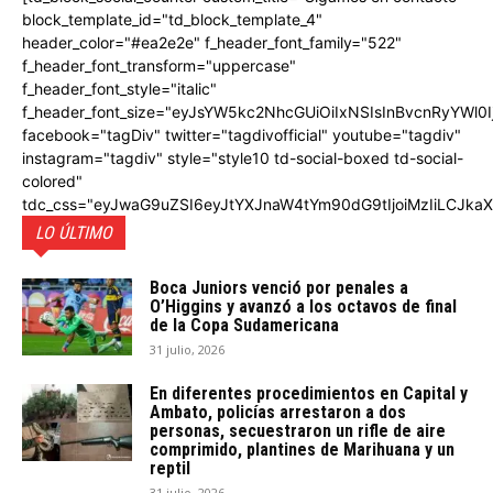
block_template_id="td_block_template_4"
header_color="#ea2e2e" f_header_font_family="522"
f_header_font_transform="uppercase"
f_header_font_style="italic"
f_header_font_size="eyJsYW5kc2NhcGUiOiIxNSIsInBvcnRyYWl0I
facebook="tagDiv" twitter="tagdivofficial" youtube="tagdiv"
instagram="tagdiv" style="style10 td-social-boxed td-social-
colored"
tdc_css="eyJwaG9uZSI6eyJtYXJnaW4tYm90dG9tIjoiMzIiLCJka
LO ÚLTIMO
Boca Juniors venció por penales a
O’Higgins y avanzó a los octavos de final
de la Copa Sudamericana
31 julio, 2026
En diferentes procedimientos en Capital y
Ambato, policías arrestaron a dos
personas, secuestraron un rifle de aire
comprimido, plantines de Marihuana y un
reptil
31 julio, 2026