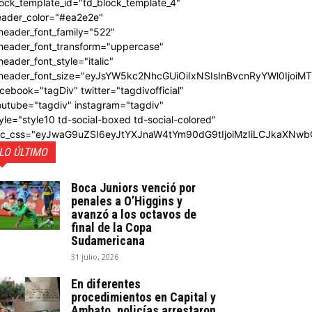
ock_template_id="td_block_template_4"
eader_color="#ea2e2e"
header_font_family="522"
_header_font_transform="uppercase"
header_font_style="italic"
_header_font_size="eyJsYW5kc2NhcGUiOiIxNSIsInBvcnRyYWl0IjoiM
cebook="tagDiv" twitter="tagdivofficial"
outube="tagdiv" instagram="tagdiv"
yle="style10 td-social-boxed td-social-colored"
dc_css="eyJwaG9uZSI6eyJtYXJnaW4tYm90dG9tIjoiMzIiLCJkaXNwb
LO ÚLTIMO
Boca Juniors venció por
penales a O’Higgins y
avanzó a los octavos de
final de la Copa
Sudamericana
31 julio, 2026
En diferentes
procedimientos en Capital y
Ambato, policías arrestaron