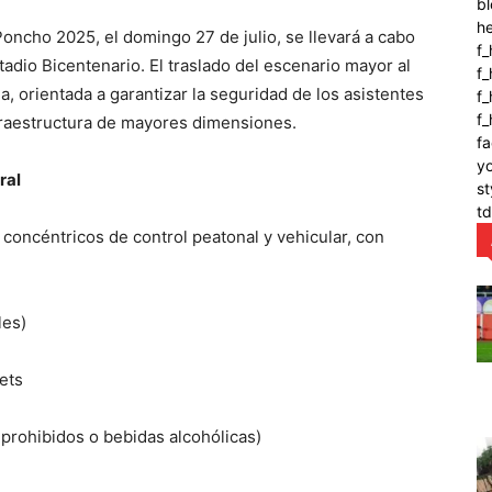
bl
h
Poncho 2025, el domingo 27 de julio, se llevará a cabo
f_
tadio Bicentenario. El traslado del escenario mayor al
f
a, orientada a garantizar la seguridad de los asistentes
f_
f
nfraestructura de mayores dimensiones.
fa
y
ral
st
t
s concéntricos de control peatonal y vehicular, con
les)
ets
 prohibidos o bebidas alcohólicas)