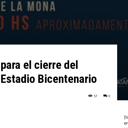
para el cierre del
Estadio Bicentenario
57
0
[t
en