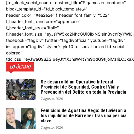
[td_block_social_counter custom_title="Sigamos en contacto"
block_template_id="td_block_template_4"
header_color="#ea2e2e" f_header_font_family="522"
f_header_font_transform="uppercase"
f_header_font_style="italic"
f_header_font_size="eyJsYW5kc2NhcGUiOiIxNSIsInBvcnRyYWl0I
facebook="tagDiv" twitter="tagdivofficial" youtube="tagdiv"
instagram="tagdiv" style="style10 td-social-boxed td-social-
colored"
tdc_css="eyJwaG9uZSI6eyJtYXJnaW4tYm90dG9tIjoiMzIiLCJka
LO ÚLTIMO
Se desarrolló un Operativo Integral
Provincial de Seguridad, Control Vial y
Prevención del Delito en toda la Provincia
7 agosto, 2026
Femicidio de Agostina Vega: detuvieron a
los inquilinos de Barrelier tras una pericia
clave
7 agosto, 2026