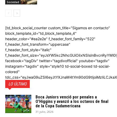
Sociedad
[td_block_social_counter custom_title="Sigamos en contacto"
block_template_id="td_block_template_4"
header_color="#ea2e2e" f_header_font_family="522"
f_header_font_transform="uppercase"
f_header_font_style="italic"
f_header_font_size="eyJsYW5kc2NhcGUiOiIxNSIsInBvcnRyYWl0I
facebook="tagDiv" twitter="tagdivofficial" youtube="tagdiv"
instagram="tagdiv" style="style10 td-social-boxed td-social-
colored"
tdc_css="eyJwaG9uZSI6eyJtYXJnaW4tYm90dG9tIjoiMzIiLCJka
LO ÚLTIMO
Boca Juniors venció por penales a
O’Higgins y avanzó a los octavos de final
de la Copa Sudamericana
31 julio, 2026