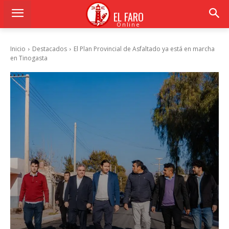
EL FARO
Online
Inicio
Destacados
El Plan Provincial de Asfaltado ya está en marcha
en Tinogasta