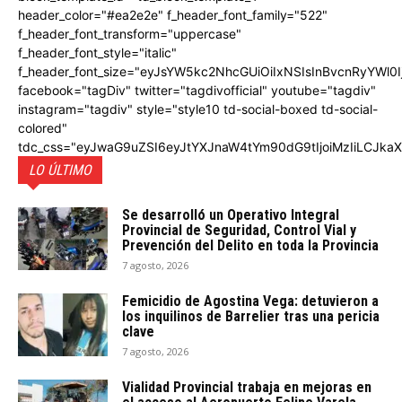
header_color="#ea2e2e" f_header_font_family="522"
f_header_font_transform="uppercase"
f_header_font_style="italic"
f_header_font_size="eyJsYW5kc2NhcGUiOiIxNSIsInBvcnRyYWl0I
facebook="tagDiv" twitter="tagdivofficial" youtube="tagdiv"
instagram="tagdiv" style="style10 td-social-boxed td-social-
colored"
tdc_css="eyJwaG9uZSI6eyJtYXJnaW4tYm90dG9tIjoiMzIiLCJka
LO ÚLTIMO
Se desarrolló un Operativo Integral
Provincial de Seguridad, Control Vial y
Prevención del Delito en toda la Provincia
7 agosto, 2026
Femicidio de Agostina Vega: detuvieron a
los inquilinos de Barrelier tras una pericia
clave
7 agosto, 2026
Vialidad Provincial trabaja en mejoras en