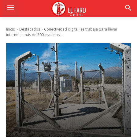
EL FARO
Online
Inicio
Destacados
Conectividad digital: se trabaja para llevar
internet a más de 300 escuelas...