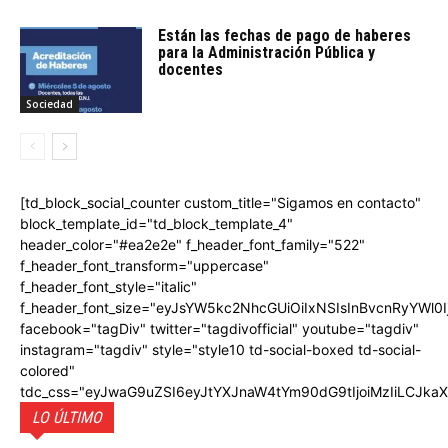
Están las fechas de pago de haberes
para la Administración Pública y
docentes
Sociedad
[td_block_social_counter custom_title="Sigamos en contacto"
block_template_id="td_block_template_4"
header_color="#ea2e2e" f_header_font_family="522"
f_header_font_transform="uppercase"
f_header_font_style="italic"
f_header_font_size="eyJsYW5kc2NhcGUiOiIxNSIsInBvcnRyYWl0I
facebook="tagDiv" twitter="tagdivofficial" youtube="tagdiv"
instagram="tagdiv" style="style10 td-social-boxed td-social-
colored"
tdc_css="eyJwaG9uZSI6eyJtYXJnaW4tYm90dG9tIjoiMzIiLCJka
LO ÚLTIMO