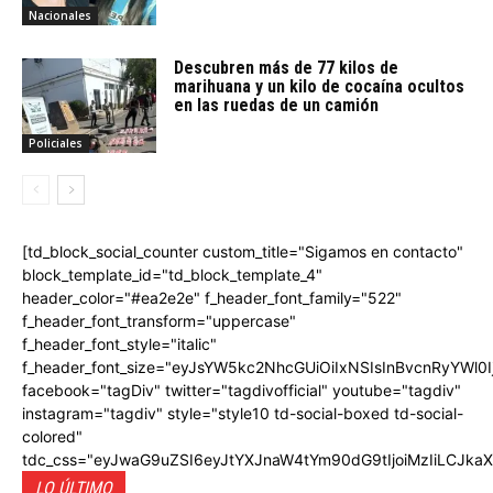
Nacionales
Descubren más de 77 kilos de
marihuana y un kilo de cocaína ocultos
en las ruedas de un camión
Policiales
[td_block_social_counter custom_title="Sigamos en contacto"
block_template_id="td_block_template_4"
header_color="#ea2e2e" f_header_font_family="522"
f_header_font_transform="uppercase"
f_header_font_style="italic"
f_header_font_size="eyJsYW5kc2NhcGUiOiIxNSIsInBvcnRyYWl0I
facebook="tagDiv" twitter="tagdivofficial" youtube="tagdiv"
instagram="tagdiv" style="style10 td-social-boxed td-social-
colored"
tdc_css="eyJwaG9uZSI6eyJtYXJnaW4tYm90dG9tIjoiMzIiLCJka
LO ÚLTIMO