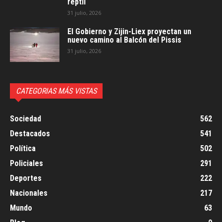
reptil
31 julio, 2026
El Gobierno y Zijin-Liex proyectan un
nuevo camino al Balcón del Pissis
31 julio, 2026
CATEGORIAS MÁS VISTAS
Sociedad
562
Destacados
541
Política
502
Policiales
291
Deportes
222
Nacionales
217
Mundo
63