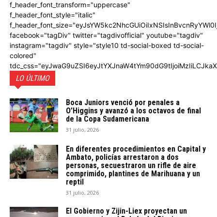
f_header_font_transform="uppercase"
f_header_font_style="italic"
f_header_font_size="eyJsYW5kc2NhcGUiOiIxNSIsInBvcnRyYWl0I
facebook="tagDiv" twitter="tagdivofficial" youtube="tagdiv"
instagram="tagdiv" style="style10 td-social-boxed td-social-
colored"
tdc_css="eyJwaG9uZSI6eyJtYXJnaW4tYm90dG9tIjoiMzIiLCJka
LO ÚLTIMO
Boca Juniors venció por penales a
O’Higgins y avanzó a los octavos de final
de la Copa Sudamericana
31 julio, 2026
En diferentes procedimientos en Capital y
Ambato, policías arrestaron a dos
personas, secuestraron un rifle de aire
comprimido, plantines de Marihuana y un
reptil
31 julio, 2026
El Gobierno y Zijin-Liex proyectan un