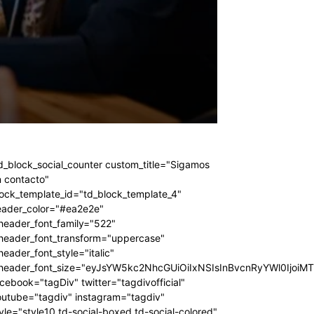
d_block_social_counter custom_title="Sigamos
 contacto"
ock_template_id="td_block_template_4"
eader_color="#ea2e2e"
header_font_family="522"
_header_font_transform="uppercase"
header_font_style="italic"
_header_font_size="eyJsYW5kc2NhcGUiOiIxNSIsInBvcnRyYWl0IjoiM
cebook="tagDiv" twitter="tagdivofficial"
outube="tagdiv" instagram="tagdiv"
yle="style10 td-social-boxed td-social-colored"