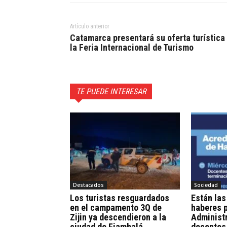
Artículo anterior
Catamarca presentará su oferta turística
la Feria Internacional de Turismo
TE PUEDE INTERESAR
Destacados
Sociedad
Los turistas resguardados
Están las
en el campamento 3Q de
haberes p
Zijin ya descendieron a la
Administr
ciudad de Fiambalá
docentes