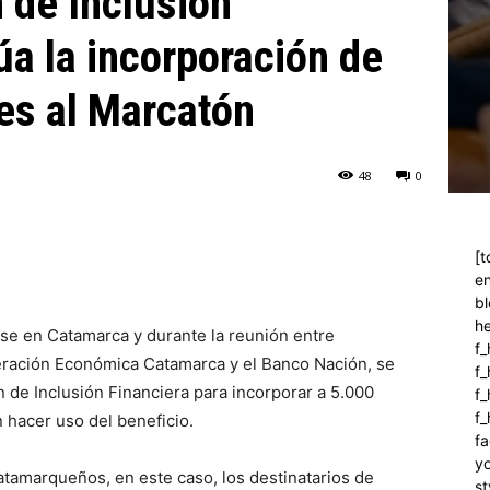
 de Inclusión
úa la incorporación de
es al Marcatón
48
0
[t
en
bl
h
se en Catamarca y durante la reunión entre
f_
deración Económica Catamarca y el Banco Nación, se
f
 de Inclusión Financiera para incorporar a 5.000
f_
f
 hacer uso del beneficio.
fa
y
tamarqueños, en este caso, los destinatarios de
st