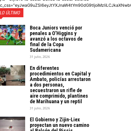
dc_css="eyJwaG9uZSI6eyJtYXJnaW4tYm90dG9tIjoiMzIiLCJkaXNwb
LO ÚLTIMO
Boca Juniors venció por
penales a O’Higgins y
avanzó a los octavos de
final de la Copa
Sudamericana
31 julio, 2026
En diferentes
procedimientos en Capital y
Ambato, policías arrestaron
a dos personas,
secuestraron un rifle de
aire comprimido, plantines
de Marihuana y un reptil
31 julio, 2026
El Gobierno y Zijin-Liex
proyectan un nuevo camino
al Balcón del Pissis