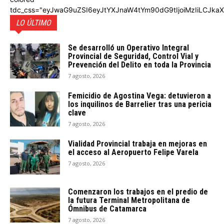
tdc_css="eyJwaG9uZSI6eyJtYXJnaW4tYm90dG9tIjoiMzIiLCJka
LO ÚLTIMO
Se desarrolló un Operativo Integral
Provincial de Seguridad, Control Vial y
Prevención del Delito en toda la Provincia
7 agosto, 2026
Femicidio de Agostina Vega: detuvieron a
los inquilinos de Barrelier tras una pericia
clave
7 agosto, 2026
Vialidad Provincial trabaja en mejoras en
el acceso al Aeropuerto Felipe Varela
7 agosto, 2026
Comenzaron los trabajos en el predio de
la futura Terminal Metropolitana de
Ómnibus de Catamarca
7 agosto, 2026