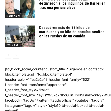
detuvieron a los inquilinos de Barrelier
tras una pericia clave
Nacionales
Descubren más de 77 kilos de
marihuana y un kilo de cocaína ocultos
en las ruedas de un camión
Policiales
[td_block_social_counter custom_title="Sigamos en contacto"
block_template_id="td_block_template_4"
header_color="#ea2e2e" f_header_font_family="522"
f_header_font_transform="uppercase"
f_header_font_style="italic"
f_header_font_size="eyJsYW5kc2NhcGUiOiIxNSIsInBvcnRyYWl0I
facebook="tagDiv" twitter="tagdivofficial" youtube="tagdiv"
instagram="tagdiv" style="style10 td-social-boxed td-social-
colored"